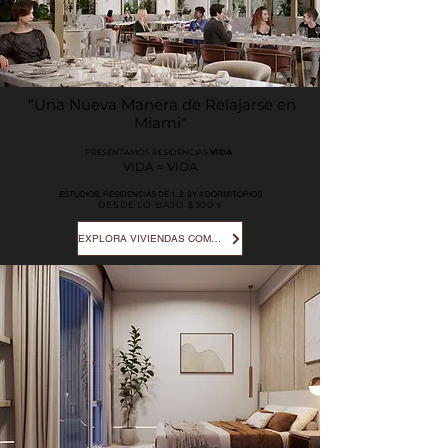
“Una Nueva Manera de Relajarse en
Miami"
PRESENTAMOS RESIDENCIAS
VIDA
.
VIDA = VIDA
ESTUDIOS, RESIDENCIAS DE 1, 2, 3 Y 4 DORMITORIOS
DESDE LO BAJO $300's
EXPLORA VIVIENDAS COMPARTIDAS