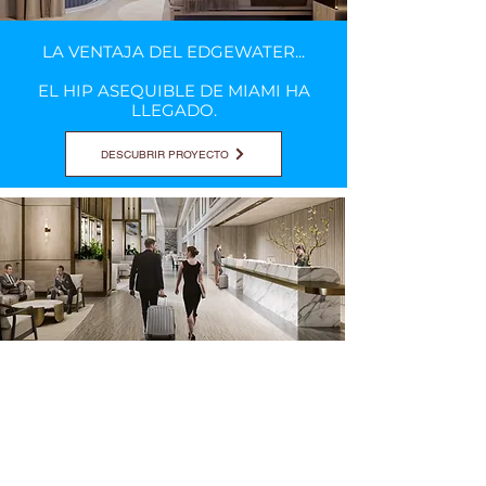
LA VENTAJA DEL EDGEWATER...
EL HIP ASEQUIBLE DE MIAMI HA
LLEGADO.
DESCUBRIR PROYECTO
EL CENTRO CREATIVO DE MIAMI, BIENVENIDO A
WYNWOOD
Wynwood es quizás mejor conocido como un centro de arte callejero
y contemporáneo. Tanto los coleccionistas serios como los casuales
son bienvenidos en más de 70 galerías, que venden piezas a todos los
precios. Sinónimo del vecindario son los murales vibrantes, que
originalmente fueron encargados por el desarrollador visionario del
vecindario, Tony Goldman, a principios de la década de 2000. Si bien