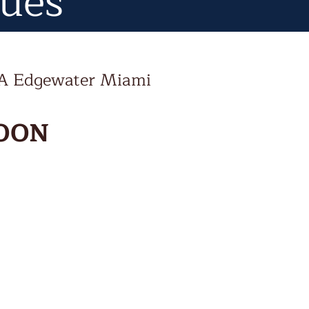
nues
DA Edgewater Miami
NOON