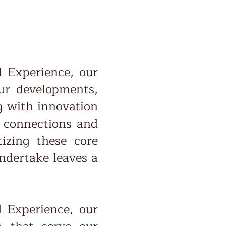
d Experience, our
our developments,
g with innovation
 connections and
tizing these core
ndertake leaves a
d Experience, our