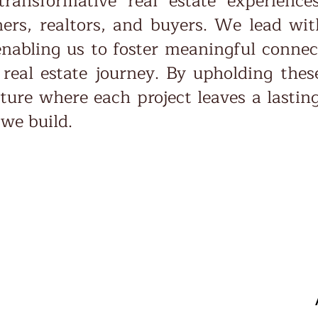
 transformative real estate experienc
ers, realtors, and buyers. We lead wi
 enabling us to foster meaningful conne
 real estate journey. By upholding thes
uture where each project leaves a lastin
we build.