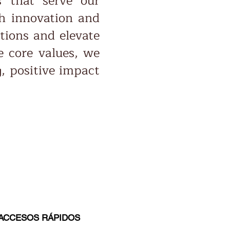
es that serve our
th innovation and
ctions and elevate
e core values, we
g, positive impact
ACCESOS RÁPIDOS