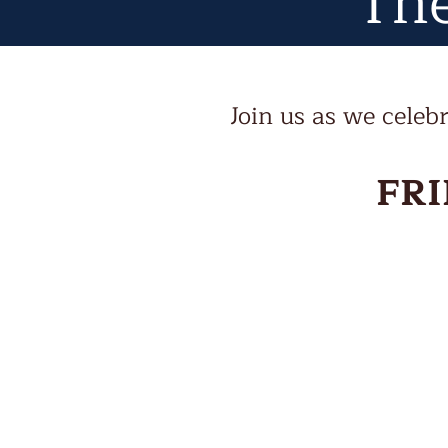
The
Join us as we cel
FRI