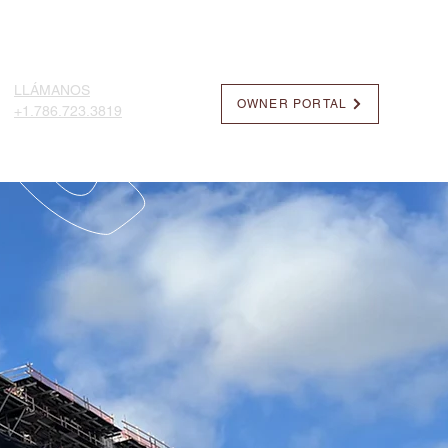
BROCHURE
More...
LLÁMANOS
OWNER PORTAL
+1.786.723.3819