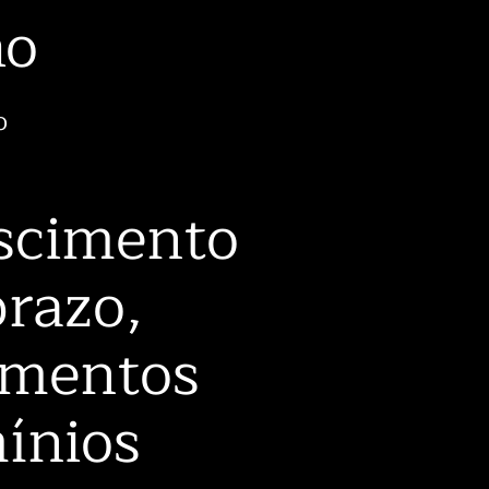
ho
o
scimento
prazo,
imentos
ínios