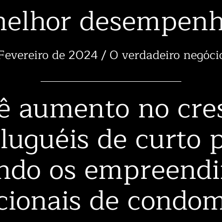
elhor desempen
Fevereiro de 2024 / O verdadeiro negóci
ê aumento no cre
luguéis de curto 
ndo os empreend
icionais de condom