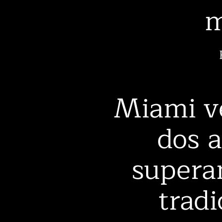
m
Miami v
dos a
supera
trad