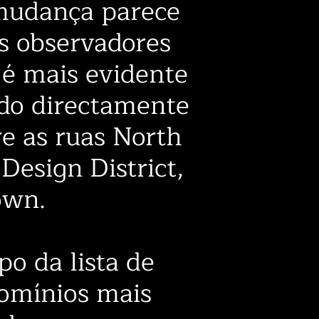
 mudança parece
s observadores
é mais evidente
do directamente
re as ruas North
Design District,
own.
o da lista de
omínios mais