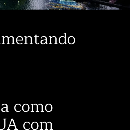
imentando
da como
EUA com