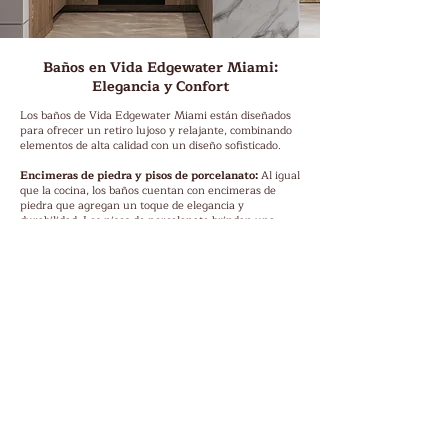
Baños en Vida Edgewater Miami:
Elegancia y Confort
Los baños de Vida Edgewater Miami están diseñados
para ofrecer un retiro lujoso y relajante, combinando
elementos de alta calidad con un diseño sofisticado.
Encimeras de piedra y pisos de porcelanato:
Al igual
que la cocina, los baños cuentan con encimeras de
piedra que agregan un toque de elegancia y
durabilidad. Los pisos de porcelanato brindan una
superficie resistente y de fácil mantenimiento,
completando el ambiente de lujo.
Accesorios de plomería de bronce personalizados:
Los baños están equipados con accesorios de plomería
de bronce personalizados que agregan un toque de
sofisticación y estilo. Estos detalles no sólo son
estéticamente agradables sino también funcionales y
duraderos.
Cabezales de ducha tipo lluvia:
disfrute de una
experiencia de ducha incomparable con nuestros
cabezales de ducha tipo lluvia. Estos cabezales de
ducha proporcionan una distribución uniforme del
agua, ofreciendo una sensación de spa en la