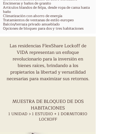
Encimeras y baños de granito
Artículos blandos de felpa, desde ropa de cama hasta
baño
Climatización con ahorro de energía
Tratamientos de ventanas de estilo europeo
Balcón/terraza privado amueblado
Opciones de bloqueo para dos y tres habitaciones
Las residencias FlexShare Lockoff de
FLEXSHARE: el diferenciador de
VIDA representan un enfoque
Vida Edgewater se destaca como una
revolucionario para la inversión en
fórmula ganadora para altos
bienes raíces, brindando a los
rendimientos. Con la capacidad de
propietarios la libertad y versatilidad
adaptarse a todas las opciones de
necesarias para maximizar sus retornos.
alquiler, desde alquileres a largo
plazo hasta alquileres a corto plazo y
todo lo demás, los propietarios
pueden aprovechar al máximo su
MUESTRA DE BLOQUEO DE DOS
potencial de inversión y garantizar
HABITACIONES
un flujo de ingresos constante.
1 UNIDAD > 1 ESTUDIO + 1 DORMITORIO
LOCKOFF