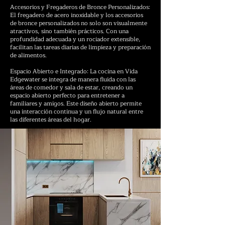
Accesorios y Fregaderos de Bronce Personalizados:
El fregadero de acero inoxidable y los accesorios
de bronce personalizados no solo son visualmente
atractivos, sino también prácticos. Con una
profundidad adecuada y un rociador extensible,
facilitan las tareas diarias de limpieza y preparación
de alimentos.
Espacio Abierto e Integrado: La cocina en Vida
Edgewater se integra de manera fluida con las
áreas de comedor y sala de estar, creando un
espacio abierto perfecto para entretener a
familiares y amigos. Este diseño abierto permite
una interacción continua y un flujo natural entre
las diferentes áreas del hogar.