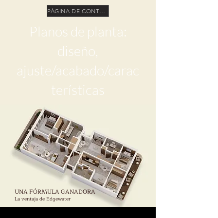
PÁGINA DE CONTENIDO
Planos de planta:
diseño,
ajuste/acabado/carac
terísticas
UNA FÓRMULA GANADORA
La ventaja de Edgewater