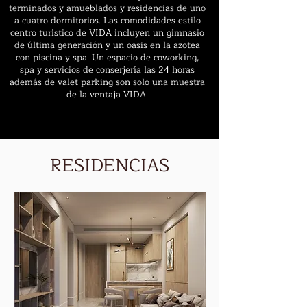
terminados y amueblados y residencias de uno
a cuatro dormitorios. Las comodidades estilo
centro turístico de VIDA incluyen un gimnasio
de última generación y un oasis en la azotea
con piscina y spa. Un espacio de coworking,
spa y servicios de conserjería las 24 horas
además de valet parking son solo una muestra
de la ventaja VIDA.
RESIDENCIAS